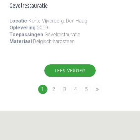
Gevelrestauratie
Locatie
Korte Vijverberg, Den Haag
Oplevering
2019
Toepassingen
Gevelrestauratie
Materiaal
Belgisch hardsteen
LEES VERDER
1
2
3
4
5