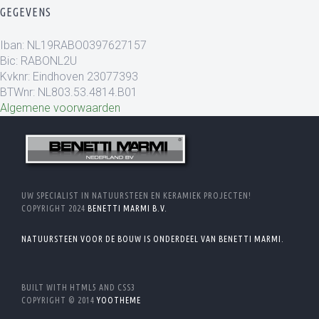
GEGEVENS
Iban: NL19RABO0397627157
Bic: RABONL2U
Kvknr: Eindhoven 23077393
BTWnr: NL803.53.4814.B01
Algemene voorwaarden
UW SPECIALIST IN NATUURSTEEN EN KERAMIEK PROJECTEN!
COPYRIGHT 2024
BENETTI MARMI B.V.
NATUURSTEEN VOOR DE BOUW IS ONDERDEEL VAN BENETTI MARMI.
BUILT WITH HTML5 AND CSS3
COPYRIGHT © 2014
YOOTHEME