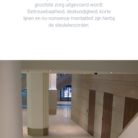
grootste zorg uitgevoerd wordt.
Betrouwbaarheid, deskundigheid, korte
lijnen en no-nonsense mentaliteit zijn hierbij
de sleutelwoorden.
BENETTI MARMI
VLOEREN WANDEN TRAPPEN