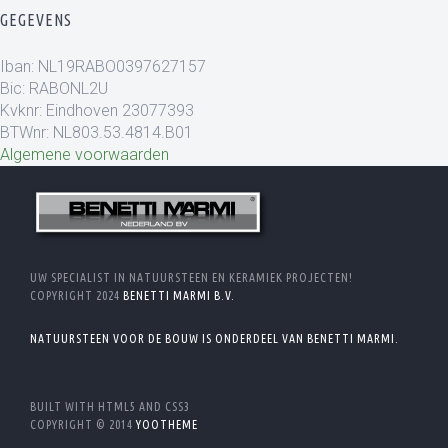
GEGEVENS
Iban: NL19RABO0397627157
Bic: RABONL2U
Kvknr: Eindhoven 23077393
BTWnr: NL803.53.4814.B01
Algemene voorwaarden
UW SPECIALIST IN NATUURSTEEN EN KERAMIEK PROJECTEN!
COPYRIGHT 2024
BENETTI MARMI B.V.
NATUURSTEEN VOOR DE BOUW IS ONDERDEEL VAN BENETTI MARMI.
BUILT WITH HTML5 AND CSS3
COPYRIGHT © 2014
YOOTHEME